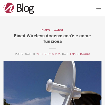
Salta
ai
contenuti
DIGITAL
,
WADSL
Fixed Wireless Access: cos’è e come
funziona
PUBBLICATO IL
20 FEBBRAIO 2020
DA
ELENA DI BACCO