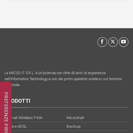
La MICSO IT S.R.L. è un'azienda con oltre 40 anni di esperienza
nell’Information Technology e uno dei primi operatori wireless sul territorio
nazionale.
PRODOTTI
Internet Wireless FWA
MicsoKall
Fibra e ADSL
Backup