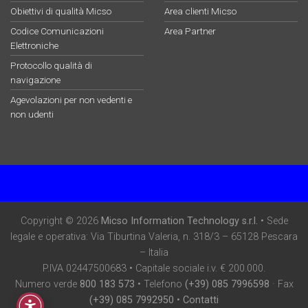
Obiettivi di qualità Micso
Area clienti Micso
Codice Comunicazioni
Area Partner
Elettroniche
Protocollo qualità di
navigazione
Agevolazioni per non vedenti e
non udenti
Copyright © 2026
Micso Information Technology s.r.l.
• Sede
legale e operativa: Via Tiburtina Valeria, n. 318/3 – 65128 Pescara
– Italia
P.IVA 02447500683 • Capitale sociale i.v. € 200.000.
Numero verde
800 183 573
• Telefono
(+39) 085 7996598
· Fax
(+39) 085 7992950
•
Contatti