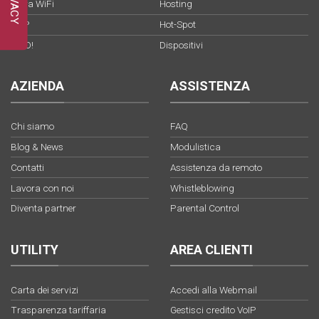
Fibra WiFi
Hosting
VoIP
Hot-Spot
YOO!
Dispositivi
AZIENDA
ASSISTENZA
Chi siamo
FAQ
Blog & News
Modulistica
Contatti
Assistenza da remoto
Lavora con noi
Whistleblowing
Diventa partner
Parental Control
UTILITY
AREA CLIENTI
Carta dei servizi
Accedi alla Webmail
Trasparenza tariffaria
Gestisci credito VoIP