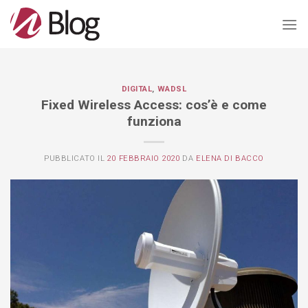
Salta
ai
contenuti
DIGITAL
,
WADSL
Fixed Wireless Access: cos’è e come
funziona
PUBBLICATO IL
20 FEBBRAIO 2020
DA
ELENA DI BACCO