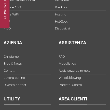
Internet Wireless FWA
MicsoKall
Fibra e ADSL
Backup
Fibra WiFi
Hosting
VoIP
Hot-Spot
YOO!
Dispositivi
AZIENDA
ASSISTENZA
Chi siamo
FAQ
Blog & News
Modulistica
Contatti
Assistenza da remoto
Lavora con noi
Whistleblowing
Diventa partner
Parental Control
UTILITY
AREA CLIENTI