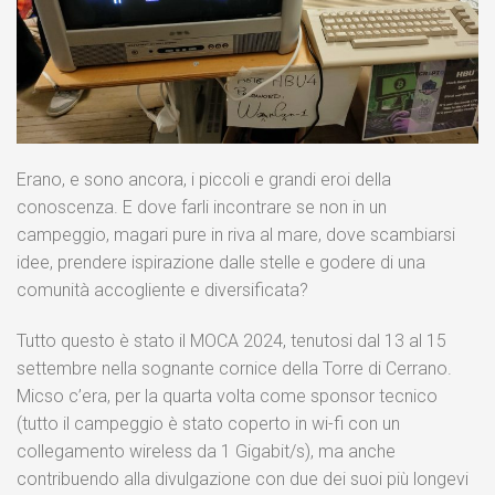
Erano, e sono ancora, i piccoli e grandi eroi della
conoscenza. E dove farli incontrare se non in un
campeggio, magari pure in riva al mare, dove scambiarsi
idee, prendere ispirazione dalle stelle e godere di una
comunità accogliente e diversificata?
Tutto questo è stato il MOCA 2024, tenutosi dal 13 al 15
settembre nella sognante cornice della Torre di Cerrano.
Micso c’era, per la quarta volta come sponsor tecnico
(tutto il campeggio è stato coperto in wi-fi con un
collegamento wireless da 1 Gigabit/s), ma anche
contribuendo alla divulgazione con due dei suoi più longevi