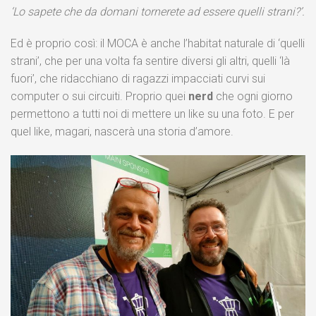
‘Lo sapete che da domani tornerete ad essere quelli strani?’.
Ed è proprio così: il MOCA è anche l’habitat naturale di ‘quelli
strani’, che per una volta fa sentire diversi gli altri, quelli ‘là
fuori’, che ridacchiano di ragazzi impacciati curvi sui
computer o sui circuiti. Proprio quei
nerd
che ogni giorno
permettono a tutti noi di mettere un like su una foto. E per
quel like, magari, nascerà una storia d’amore.