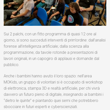
Sui 2 palchi, con un fitto programma di quasi 12 ore al
giorno, si sono succeduti interventi di prim’ordine: dall’analisi
forense all’intelligenza artificiale; dalla scienza alla
programmazione; da tavole rotonde a presentazioni di
lavori originali, in un capogiro di applausi e domande dal
pubblico.
Anche i bambini hanno avuto il loro spazio: nell’area
MOKids, un gruppo di volontari si è occupato di workshop
di elettronica, stampa 3D e realtà artificiale, per chi vivrà
davvero un futuro pieno di digitale, insegnando ai bambini i
“dietro le quinte” e piantando quei semi che potrebbero
sbocciare in futuri esperti e cyberscienziati.