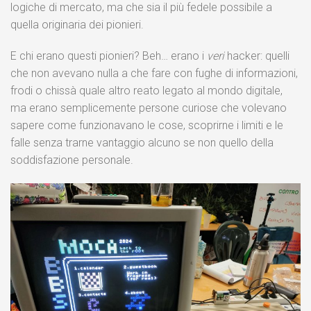
logiche di mercato, ma che sia il più fedele possibile a
quella originaria dei pionieri.
E chi erano questi pionieri? Beh… erano i
veri
hacker: quelli
che non avevano nulla a che fare con fughe di informazioni,
frodi o chissà quale altro reato legato al mondo digitale,
ma erano semplicemente persone curiose che volevano
sapere come funzionavano le cose, scoprirne i limiti e le
falle senza trarne vantaggio alcuno se non quello della
soddisfazione personale.