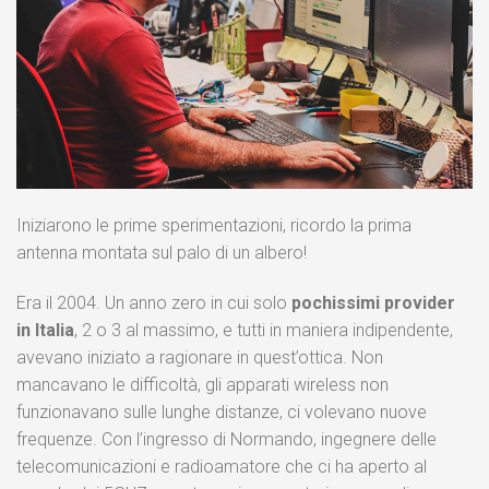
Iniziarono le prime sperimentazioni, ricordo la prima
antenna montata sul palo di un albero!
Era il 2004. Un anno zero in cui solo
pochissimi provider
in Italia
, 2 o 3 al massimo, e tutti in maniera indipendente,
avevano iniziato a ragionare in quest’ottica. Non
mancavano le difficoltà, gli apparati wireless non
funzionavano sulle lunghe distanze, ci volevano nuove
frequenze. Con l’ingresso di Normando, ingegnere delle
telecomunicazioni e radioamatore che ci ha aperto al