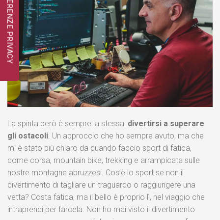
La spinta però è sempre la stessa:
divertirsi a superare
gli ostacoli
. Un approccio che ho sempre avuto, ma che
mi è stato più chiaro da quando faccio sport di fatica,
come corsa, mountain bike, trekking e arrampicata sulle
nostre montagne abruzzesi. Cos’è lo sport se non il
divertimento di tagliare un traguardo o raggiungere una
vetta? Costa fatica, ma il bello è proprio lì, nel viaggio che
intraprendi per farcela. Non ho mai visto il divertimento