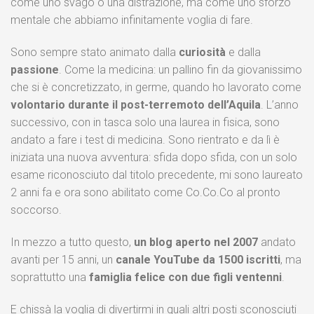
come uno svago o una distrazione, ma come uno sforzo
mentale che abbiamo infinitamente voglia di fare.
Sono sempre stato animato dalla
curiosità
e dalla
passione
. Come la medicina: un pallino fin da giovanissimo
che si è concretizzato, in germe, quando ho lavorato come
volontario durante il post-terremoto dell’Aquila
. L’anno
successivo, con in tasca solo una laurea in fisica, sono
andato a fare i test di medicina. Sono rientrato e da lì è
iniziata una nuova avventura: sfida dopo sfida, con un solo
esame riconosciuto dal titolo precedente, mi sono laureato
2 anni fa e ora sono abilitato come Co.Co.Co al pronto
soccorso.
In mezzo a tutto questo,
un blog aperto nel 2007
andato
avanti per 15 anni, un
canale YouTube da 1500 iscritti
, ma
soprattutto una
famiglia felice con due figli ventenni
.
E chissà la voglia di divertirmi in quali altri posti sconosciuti