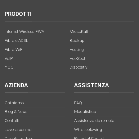
PRODOTTI
Internet Wireless FWA
MicsoKall
Fibra e ADSL
Backup
Fibra WiFi
Hosting
VoIP
Hot-Spot
YOO!
Dispositivi
AZIENDA
ASSISTENZA
Chi siamo
FAQ
Blog & News
Modulistica
Contatti
Assistenza da remoto
Lavora con noi
Whistleblowing
Diventa partner
Parental Control