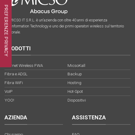
La MICSO IT S.R.L. è un'azienda con oltre 40 anni di esperienza
nell’Information Technology e uno dei primi operatori wireless sul territorio
nazionale.
PRODOTTI
Internet Wireless FWA
MicsoKall
Fibra e ADSL
Backup
Fibra WiFi
Hosting
VoIP
Hot-Spot
YOO!
Dispositivi
AZIENDA
ASSISTENZA
Chi siamo
FAQ