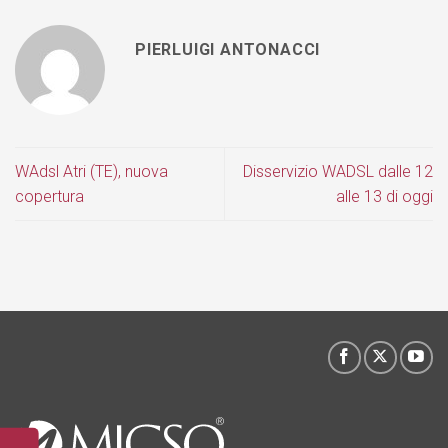
PIERLUIGI ANTONACCI
WAdsl Atri (TE), nuova
Disservizio WADSL dalle 12
copertura
alle 13 di oggi