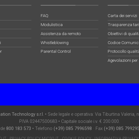
FAQ
Carta dei servizi
Modulistica
Trasparenza tari
Assistenza da remoto
Obiettivi di qual
i
Whistleblowing
Codice Comunica
r
Parental Control
Protocollo qualit
Agevolazioni per
tion Technology s.r.l.
• Sede legale e operativa: Via Tiburtina Valeria,
P.IVA 02447500683 • Capitale sociale i.v. € 200.000.
rde
800 183 573
• Telefono
(+39) 085 7996598
· Fax
(+39) 085 79929
O IT
PRIVACY POLICY MICSO.IT
COOKIE POLICY
INFORMATIVA PRIVAC