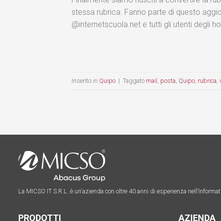
stessa rubrica. Fanno parte di questo aggio
@internetscuola.net e tutti gli utenti degli 
Inserito in
Quipo
|
Taggato
mail
,
posta
,
Quipo
,
rubrica
,
La MICSO IT S.R.L. è un'azienda con oltre 40 anni di esperienza nell’Informati
PRODOTTI
AZIENDA