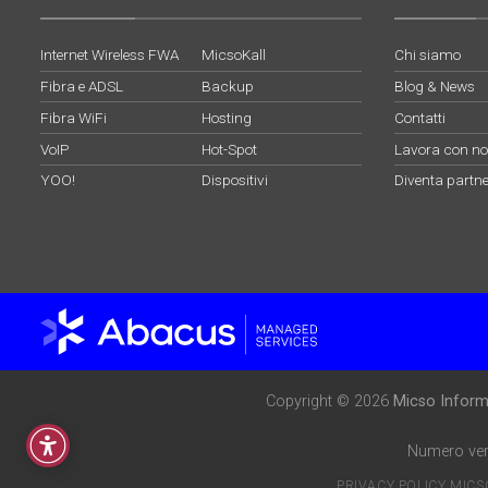
Internet Wireless FWA
MicsoKall
Chi siamo
Fibra e ADSL
Backup
Blog & News
Fibra WiFi
Hosting
Contatti
VoIP
Hot-Spot
Lavora con no
YOO!
Dispositivi
Diventa partne
Copyright © 2026
Micso Informa
Numero ve
PRIVACY POLICY MICS