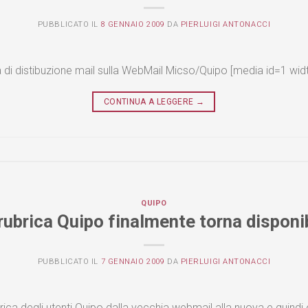
PUBBLICATO IL
8 GENNAIO 2009
DA
PIERLUIGI ANTONACCI
a di distibuzione mail sulla WebMail Micso/Quipo [media id=1 wi
CONTINUA A LEGGERE
→
QUIPO
rubrica Quipo finalmente torna disponi
PUBBLICATO IL
7 GENNAIO 2009
DA
PIERLUIGI ANTONACCI
brica degli utenti Quipo dalla vecchia webmail alla nuova e quindi