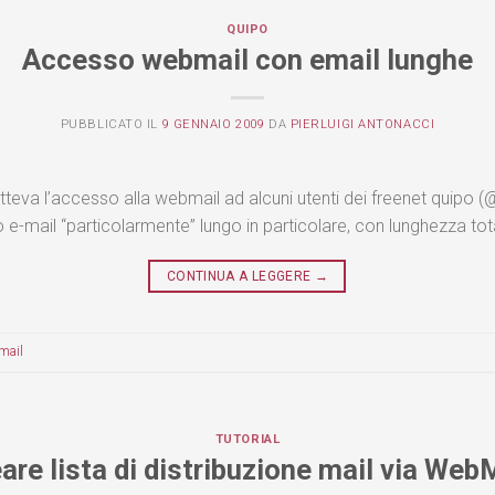
QUIPO
Accesso webmail con email lunghe
PUBBLICATO IL
9 GENNAIO 2009
DA
PIERLUIGI ANTONACCI
teva l’accesso alla webmail ad alcuni utenti dei freenet quipo (@
-mail “particolarmente” lungo in particolare, con lunghezza tota
CONTINUA A LEGGERE
→
mail
TUTORIAL
are lista di distribuzione mail via Web