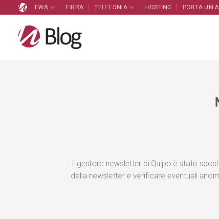
Salta
FWA
FIBRA
TELEFONIA
HOSTING
PORTA UN 
ai
contenuti
Il gestore newsletter di Quipo è stato sposta
della newsletter e verificare eventuali ano