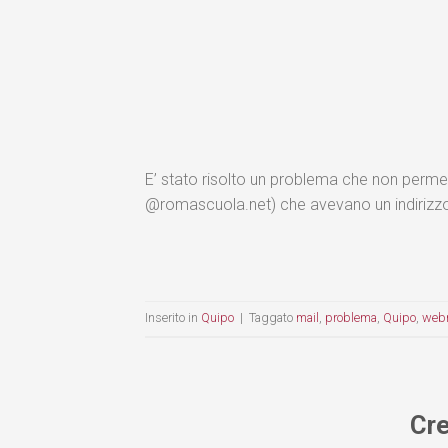
E’ stato risolto un problema che non permet
@romascuola.net) che avevano un indirizzo e
Inserito in
Quipo
|
Taggato
mail
,
problema
,
Quipo
,
web
Cre