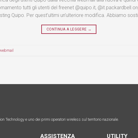
rnamento tutti gli utenti del freenet @quipo.it, @it.packardbell.
hosting Quipo. Per quest’ultimi un’ulteriore modifica. Abbiamo sost
CONTINUA A LEGGERE
→
webmail
on Technology e uno dei primi operatori wireless sul territorio nazionale.
ASSISTENZA
UTILITY