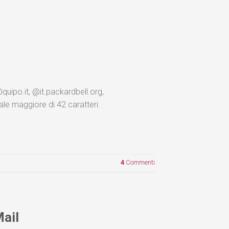
quipo.it, @it.packardbell.org,
le maggiore di 42 caratteri.
4
Commenti
Mail