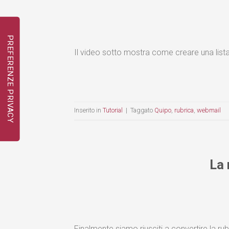
Il video sotto mostra come creare una list
Inserito in
Tutorial
|
Taggato
Quipo
,
rubrica
,
webmail
La 
Finalmente siamo riusciti a convertire la ru