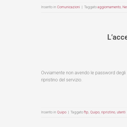
Inserito in
Comunicazioni
|
Taggato
aggiornamento
,
Ne
L’acce
Ovviamente non avendo le password degli ac
ripristino del servizio.
Inserito in
Quipo
|
Taggato
ftp
,
Quipo
,
ripristino
,
utenti