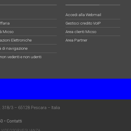
Accedi alla Webmail
ffaria
Gestisci credito VoIP
ità Micso
Area clienti Micso
zioni Elettroniche
Area Partner
à di navigazione
 non vedenti e non udenti
 n. 318/3 – 65128 Pescara – Italia
50
•
Contatti
Y VIDEOSORVEGLIANZA