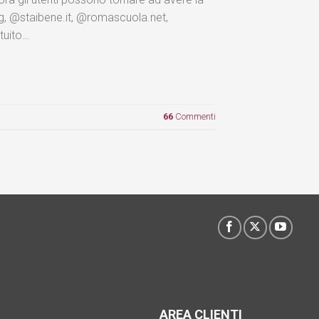
org, @staibene.it, @romascuola.net,
ituito…
66
Commenti
AREA CLIENTI