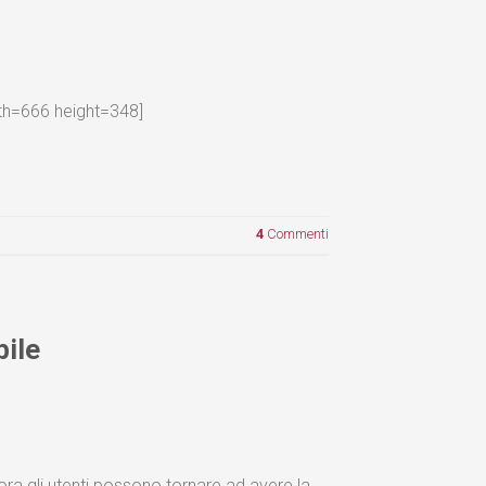
dth=666 height=348]
4
Commenti
bile
 ora gli utenti possono tornare ad avere la