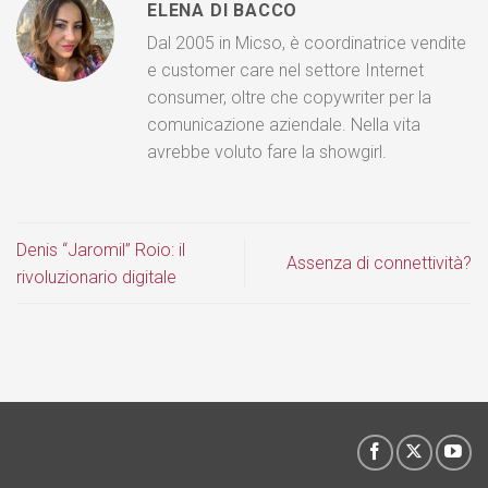
ELENA DI BACCO
Dal 2005 in Micso, è coordinatrice vendite
e customer care nel settore Internet
consumer, oltre che copywriter per la
comunicazione aziendale. Nella vita
avrebbe voluto fare la showgirl.
Denis “Jaromil” Roio: il
Assenza di connettività?
rivoluzionario digitale