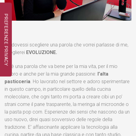
Se dovessi scegliere una parola che vorrei parlasse di me,
sceglierei
EVOLUZIONE.
Ed è una parola che va bene per la mia vita, per il mio
lavoro e anche per la mia grande passione:
l’alta
pasticceria
. Ho lavorato nel settore e adoro sperimentare
in questo campo, in particolare quello della cucina
molecolare, che ogni tanto mi porta a creare cibi un po’
strani come il pane trasparente, la meringa al microonde o
la pasta pop corn. Esperienze dei sensi che nascono da un
uso nuovo, direi quasi sovversivo delle regole della
tradizione. E’ affascinante applicare la tecnologia alla
cucina, partire da una base classica e con tanto studio,