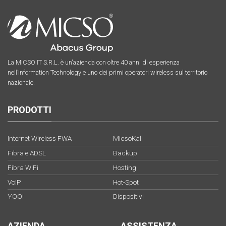
La MICSO IT S.R.L. è un'azienda con oltre 40 anni di esperienza
nell’Information Technology e uno dei primi operatori wireless sul territorio
nazionale.
PRODOTTI
Internet Wireless FWA
MicsoKall
Fibra e ADSL
Backup
Fibra WiFi
Hosting
VoIP
Hot-Spot
YOO!
Dispositivi
AZIENDA
ASSISTENZA