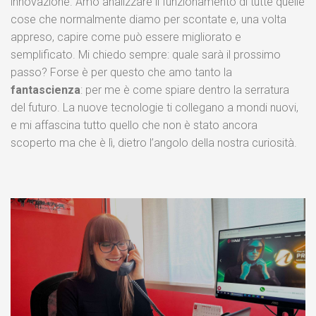
innovazione. Amo analizzare il funzionamento di tutte quelle
cose che normalmente diamo per scontate e, una volta
appreso, capire come può essere migliorato e
semplificato. Mi chiedo sempre: quale sarà il prossimo
passo? Forse è per questo che amo tanto la
fantascienza
: per me è come spiare dentro la serratura
del futuro. La nuove tecnologie ti collegano a mondi nuovi,
e mi affascina tutto quello che non è stato ancora
scoperto ma che è lì, dietro l’angolo della nostra curiosità.