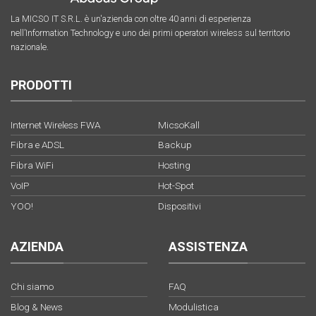
La MICSO IT S.R.L. è un'azienda con oltre 40 anni di esperienza
nell’Information Technology e uno dei primi operatori wireless sul territorio
nazionale.
PRODOTTI
Internet Wireless FWA
MicsoKall
Fibra e ADSL
Backup
Fibra WiFi
Hosting
VoIP
Hot-Spot
YOO!
Dispositivi
AZIENDA
ASSISTENZA
Chi siamo
FAQ
Blog & News
Modulistica