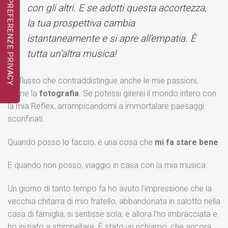
con gli altri. E se adotti questa accortezza,
la tua prospettiva cambia
istantaneamente e si apre all’empatia. È
tutta un’altra musica!
Un flusso che contraddistingue anche le mie passioni,
come la
fotografia
. Se potessi girerei il mondo intero con
la mia Reflex, arrampicandomi a immortalare paesaggi
sconfinati.
Quando posso lo faccio, è una cosa che
mi fa stare bene
.
E quando non posso, viaggio in casa con la mia musica.
Un giorno di tanto tempo fa ho avuto l’impressione che la
vecchia chitarra di mio fratello, abbandonata in salotto nella
casa di famiglia, si sentisse sola, e allora l’ho imbracciata e
ho iniziato a strimpellare. È stato un richiamo, che ancora