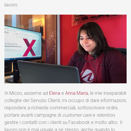
lavoro.
In Micso, assieme ad
Elena
e
Anna Maria
, le mie inseparabili
colleghe del Servizio Clienti, mi occupo di dare informazioni,
rispondere a richieste commerciali, sottoscrivere ordini,
portare avanti campagne di
customer care
e
retention
,
gestire i contatti con i clienti su Facebook e molto altro. Il
lavoro non è mai uguale a sé stesso, anche quando lo