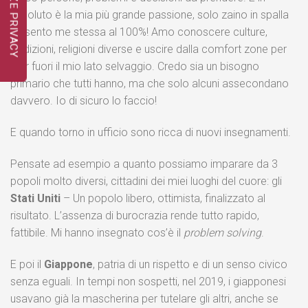
assoluto è la mia più grande passione, solo zaino in spalla
mi sento me stessa al 100%! Amo conoscere culture,
tradizioni, religioni diverse e uscire dalla comfort zone per
tirar fuori il mio lato selvaggio. Credo sia un bisogno
primario che tutti hanno, ma che solo alcuni assecondano
davvero. Io di sicuro lo faccio!
E quando torno in ufficio sono ricca di nuovi insegnamenti.
Pensate ad esempio a quanto possiamo imparare da 3
popoli molto diversi, cittadini dei miei luoghi del cuore: gli
Stati Uniti
– Un popolo libero, ottimista, finalizzato al
risultato. L’assenza di burocrazia rende tutto rapido,
fattibile. Mi hanno insegnato cos’è il
problem solving
.
E poi il
Giappone
, patria di un rispetto e di un senso civico
senza eguali. In tempi non sospetti, nel 2019, i giapponesi
usavano già la mascherina per tutelare gli altri, anche se